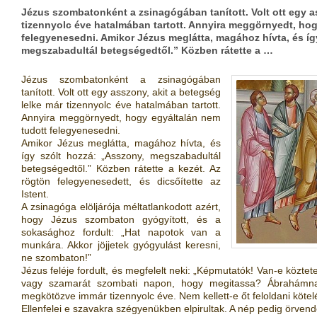
Jézus szombatonként a zsinagógában tanított. Volt ott egy a
tizennyolc éve hatalmában tartott. Annyira meggörnyedt, ho
felegyenesedni. Amikor Jézus meglátta, magához hívta, és íg
megszabadultál betegségedtől.” Közben rátette a …
Jézus szombatonként a zsinagógában
tanított. Volt ott egy asszony, akit a betegség
lelke már tizennyolc éve hatalmában tartott.
Annyira meggörnyedt, hogy egyáltalán nem
tudott felegyenesedni.
Amikor Jézus meglátta, magához hívta, és
így szólt hozzá: „Asszony, megszabadultál
betegségedtől.” Közben rátette a kezét. Az
rögtön felegyenesedett, és dicsőítette az
Istent.
A zsinagóga elöljárója méltatlankodott azért,
hogy Jézus szombaton gyógyított, és a
sokasághoz fordult: „Hat napotok van a
munkára. Akkor jöjjetek gyógyulást keresni,
ne szombaton!”
Jézus feléje fordult, és megfelelt neki: „Képmutatók! Van-e köztetek
vagy szamarát szombati napon, hogy megitassa? Ábrahámnak
megkötözve immár tizennyolc éve. Nem kellett-e őt feloldani kötel
Ellenfelei e szavakra szégyenükben elpirultak. A nép pedig örvend