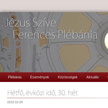
Jézus Szíve
Ferences Plébánia
Plébánia
Események
Közösségek
Aktuális
Hétfő, évközi idő, 30. hét
2023-10-29