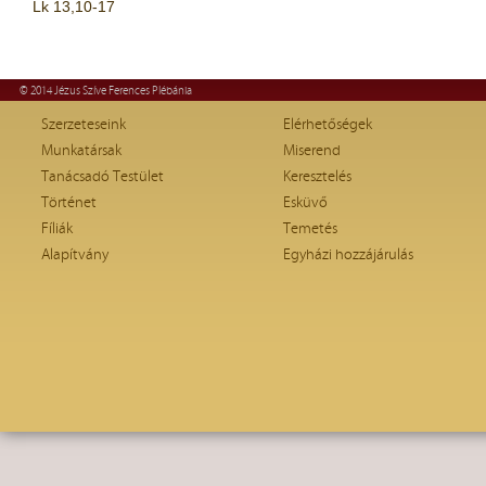
Lk 13,10-17
© 2014 Jézus Szíve Ferences Plébánia
Szerzeteseink
Elérhetőségek
Munkatársak
Miserend
Tanácsadó Testület
Keresztelés
Történet
Esküvő
Fíliák
Temetés
Alapítvány
Egyházi hozzájárulás