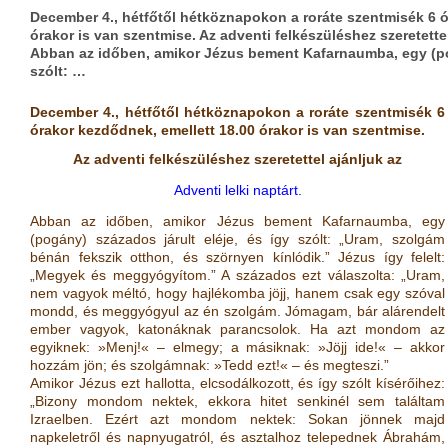
December 4., hétfőtől hétköznapokon a roráte szentmisék 6 ó
órakor is van szentmise. Az adventi felkészüléshez szeretettel 
Abban az időben, amikor Jézus bement Kafarnaumba, egy (pog
szólt: …
December 4., hétfőtől hétköznapokon a roráte szentmisék 6
órakor kezdődnek, emellett 18.00 órakor is van szentmise.
Az adventi felkészüléshez szeretettel ajánljuk az
Adventi lelki naptárt.
Abban az időben, amikor Jézus bement Kafarnaumba, egy
(pogány) százados járult eléje, és így szólt: „Uram, szolgám
bénán fekszik otthon, és szörnyen kínlódik.” Jézus így felelt:
„Megyek és meggyógyítom.” A százados ezt válaszolta: „Uram,
nem vagyok méltó, hogy hajlékomba jöjj, hanem csak egy szóval
mondd, és meggyógyul az én szolgám. Jómagam, bár alárendelt
ember vagyok, katonáknak parancsolok. Ha azt mondom az
egyiknek: »Menj!« – elmegy; a másiknak: »Jöjj ide!« – akkor
hozzám jön; és szolgámnak: »Tedd ezt!« – és megteszi.”
Amikor Jézus ezt hallotta, elcsodálkozott, és így szólt kísérőihez:
„Bizony mondom nektek, ekkora hitet senkinél sem találtam
Izraelben. Ezért azt mondom nektek: Sokan jönnek majd
napkeletről és napnyugatról, és asztalhoz telepednek Ábrahám,