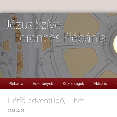
Jézus Szíve
Ferences Plébánia
Plébánia
Események
Közösségek
Aktuális
Hétfő, adventi idő, 1. hét
2023-12-03