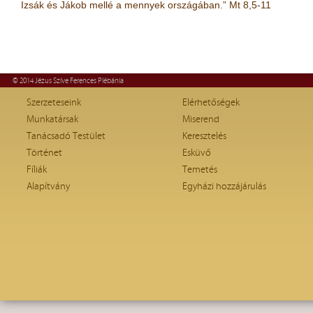
Izsák és Jákob mellé a mennyek országában.”
Mt 8,5-11
© 2014 Jézus Szíve Ferences Plébánia
Szerzeteseink
Elérhetőségek
Munkatársak
Miserend
Tanácsadó Testület
Keresztelés
Történet
Esküvő
Fíliák
Temetés
Alapítvány
Egyházi hozzájárulás