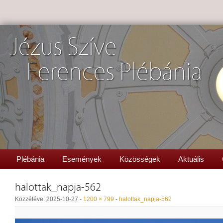
Jézus Szíve
Ferences Plébánia
Plébánia
Események
Közösségek
Aktuális
halottak_napja-562
Közzétéve:
2025-10-27
-
1200 × 799
-
halottak_napja-562