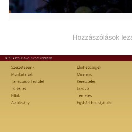
Hozzászólások lez
© 2014 Jézus Szíve Ferences Plébánia
Szerzeteseink
Elérhetőségek
Munkatársak
Miserend
Tanácsadó Testület
Keresztelés
Történet
Esküvő
Fíliák
Temetés
Alapítvány
Egyházi hozzájárulás