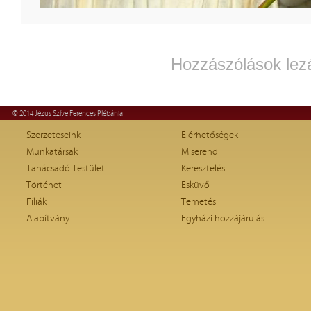
Hozzászólások lez
© 2014 Jézus Szíve Ferences Plébánia
Szerzeteseink
Elérhetőségek
Munkatársak
Miserend
Tanácsadó Testület
Keresztelés
Történet
Esküvő
Fíliák
Temetés
Alapítvány
Egyházi hozzájárulás