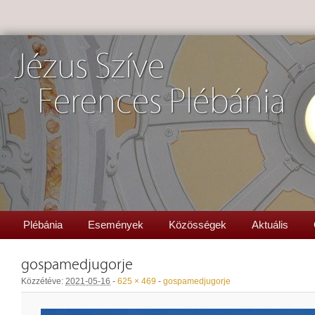
Jézus Szíve
Ferences Plébánia
Plébánia
Események
Közösségek
Aktuális
gospamedjugorje
Közzétéve:
2021-05-16
-
625 × 469
-
gospamedjugorje