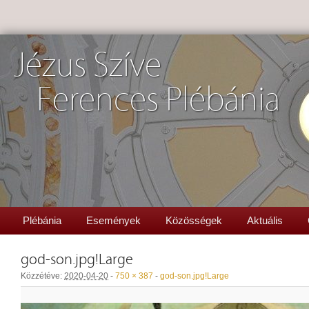
Jézus Szíve
Ferences Plébánia
Plébánia
Események
Közösségek
Aktuális
god-son.jpg!Large
Közzétéve:
2020-04-20
-
750 × 387
-
god-son.jpg!Large