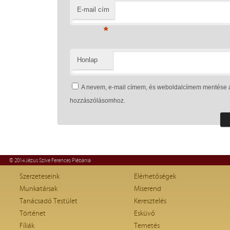
E-mail cím
*
Honlap
A nevem, e-mail címem, és weboldalcímem mentése 
hozzászólásomhoz.
© 2014 Jézus Szíve Ferences Plébánia
Szerzeteseink
Elérhetőségek
Munkatársak
Miserend
Tanácsadó Testület
Keresztelés
Történet
Esküvő
Fíliák
Temetés