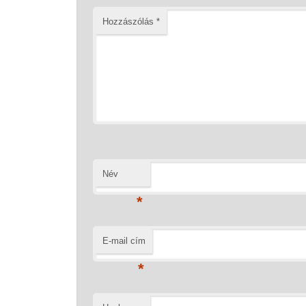
Hozzászólás
*
Név
*
E-mail cím
*