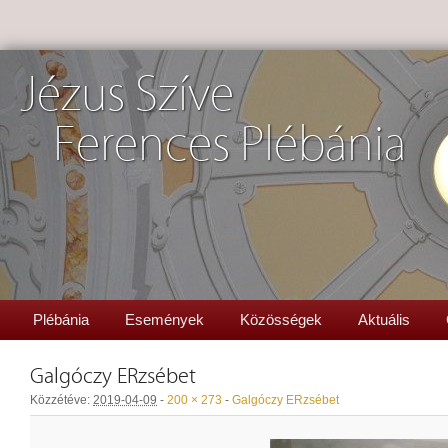
Jézus Szíve
Ferences Plébánia
Plébánia
Események
Közösségek
Aktuális
Galgóczy ERzsébet
Közzétéve:
2019-04-09
-
200 × 273
-
Galgóczy ERzsébet