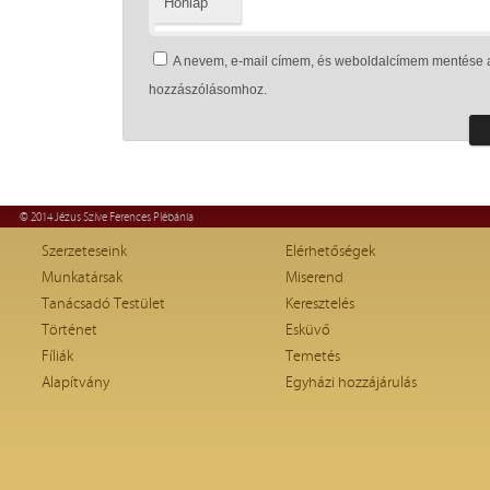
Honlap
A nevem, e-mail címem, és weboldalcímem mentése 
hozzászólásomhoz.
© 2014 Jézus Szíve Ferences Plébánia
Szerzeteseink
Elérhetőségek
Munkatársak
Miserend
Tanácsadó Testület
Keresztelés
Történet
Esküvő
Fíliák
Temetés
Alapítvány
Egyházi hozzájárulás