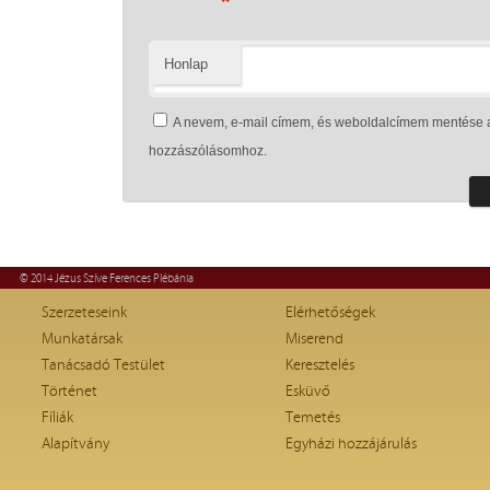
*
Honlap
A nevem, e-mail címem, és weboldalcímem mentése 
hozzászólásomhoz.
© 2014 Jézus Szíve Ferences Plébánia
Szerzeteseink
Elérhetőségek
Munkatársak
Miserend
Tanácsadó Testület
Keresztelés
Történet
Esküvő
Fíliák
Temetés
Alapítvány
Egyházi hozzájárulás