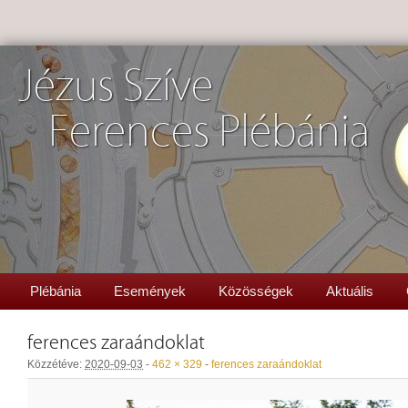
Jézus Szíve
Ferences Plébánia
Plébánia
Események
Közösségek
Aktuális
ferences zaraándoklat
Közzétéve:
2020-09-03
-
462 × 329
-
ferences zaraándoklat