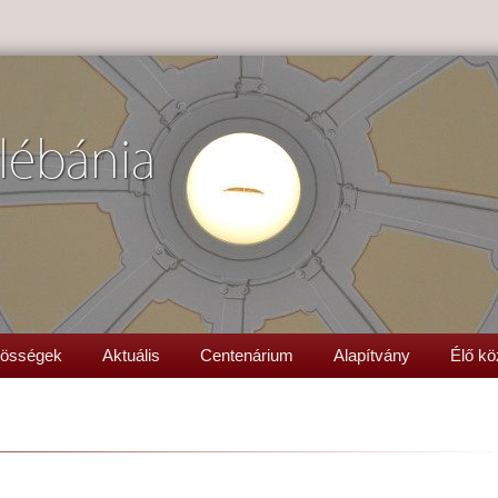
lébánia
össégek
Aktuális
Centenárium
Alapítvány
Élő kö