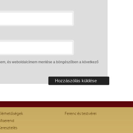
ímem, és weboldalcímem mentése a böngészőben a következő
Elérhetőségek
Ferenc és testvérei
Miserend
Keresztelés