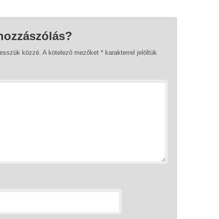
hozzászólás?
tesszük közzé.
A kötelező mezőket
*
karakterrel jelöltük