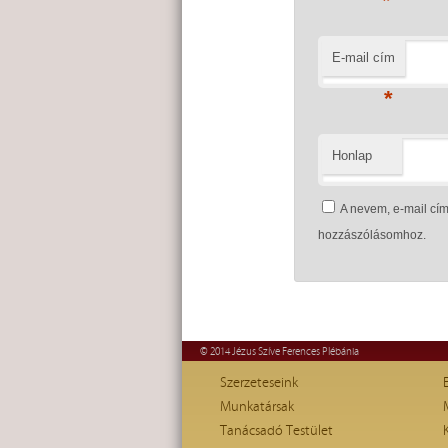
*
E-mail cím
*
Honlap
A nevem, e-mail c
hozzászólásomhoz.
© 2014 Jézus Szíve Ferences Plébánia
Szerzeteseink
Munkatársak
Tanácsadó Testület