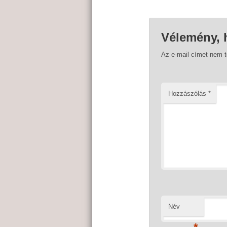
Vélemény, 
Az e-mail címet nem 
Hozzászólás
*
Név