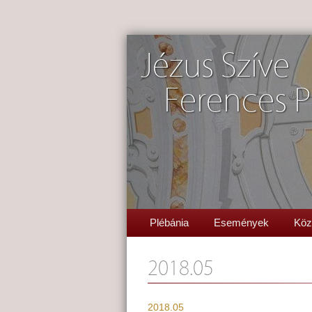
Jézus Szíve
Ferences P
Plébánia
Események
Köz
2018.05
2018.05