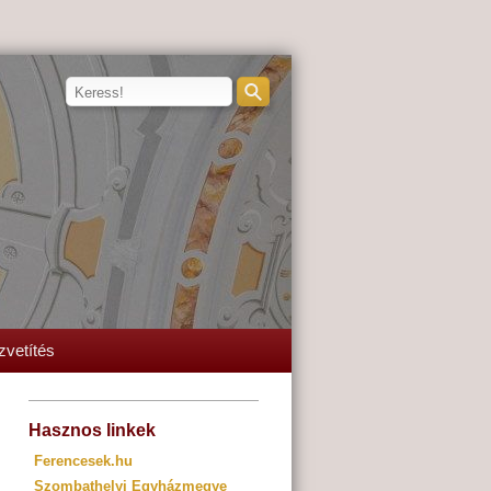
zvetítés
Hasznos linkek
Ferencesek.hu
Szombathelyi Egyházmegye