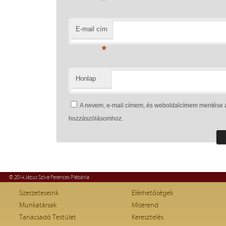
*
E-mail cím
*
Honlap
A nevem, e-mail címem, és weboldalcímem mentése 
hozzászólásomhoz.
© 2014 Jézus Szíve Ferences Plébánia
Szerzeteseink
Elérhetőségek
Munkatársak
Miserend
Tanácsadó Testület
Keresztelés