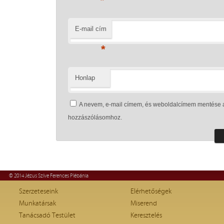
*
E-mail cím
*
Honlap
A nevem, e-mail címem, és weboldalcímem mentése 
hozzászólásomhoz.
© 2014 Jézus Szíve Ferences Plébánia
Szerzeteseink
Elérhetőségek
Munkatársak
Miserend
Tanácsadó Testület
Keresztelés