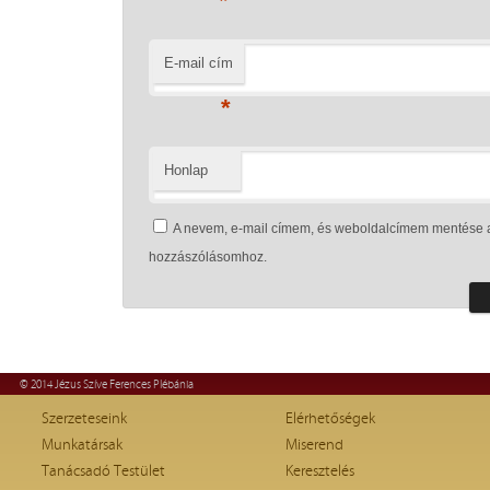
*
E-mail cím
*
Honlap
A nevem, e-mail címem, és weboldalcímem mentése 
hozzászólásomhoz.
© 2014 Jézus Szíve Ferences Plébánia
Szerzeteseink
Elérhetőségek
Munkatársak
Miserend
Tanácsadó Testület
Keresztelés