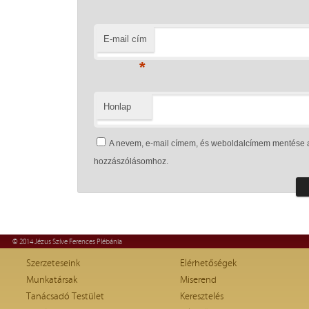
E-mail cím
*
Honlap
A nevem, e-mail címem, és weboldalcímem mentése 
hozzászólásomhoz.
© 2014 Jézus Szíve Ferences Plébánia
Szerzeteseink
Elérhetőségek
Munkatársak
Miserend
Tanácsadó Testület
Keresztelés