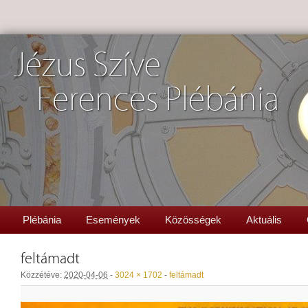
Jézus Szíve
Ferences Plébánia
Plébánia
Események
Közösségek
Aktuális
feltámadt
Közzétéve:
2020-04-06
-
3024 × 1702
-
feltámadt