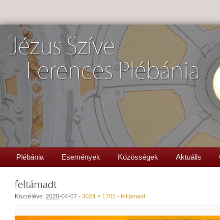
Jézus Szíve
Ferences Plébánia
Plébánia
Események
Közösségek
Aktuális
feltámadt
Közzétéve:
2020-04-07
-
3024 × 1702
-
feltámadt