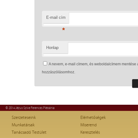
E-mail cím
*
Honlap
A nevem, e-mail címem, és weboldalcímem mentése 
hozzászólásomhoz.
© 2014 Jézus Szíve Ferences Plébánia
Szerzeteseink
Elérhetőségek
Munkatársak
Miserend
Tanácsadó Testület
Keresztelés