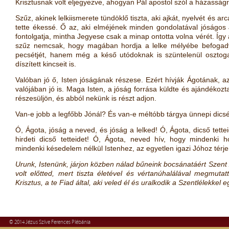
Krisztusnak volt eljegyezve, ahogyan Pál apostol szól a házasságr
Szűz, akinek lelkiismerete tündöklő tiszta, aki ajkát, nyelvét és ar
tette ékessé. Ő az, aki elméjének minden gondolatával jóságos 
fontolgatja, mintha Jegyese csak a minap ontotta volna vérét. Így
szűz nemcsak, hogy magában hordja a lelke mélyébe befogadva 
pecsétjét, hanem még a késő utódoknak is szüntelenül osztoga
díszített kincseit is.
Valóban jó ő, Isten jóságának részese. Ezért hívják Ágotának, 
valójában jó is. Maga Isten, a jóság forrása küldte és ajándéko
részesüljön, és abból nekünk is részt adjon.
Van-e jobb a legfőbb Jónál? És van-e méltóbb tárgya ünnepi dicsér
Ó, Ágota, jóság a neved, és jóság a lelked! Ó, Ágota, dicső tettei
hirdeti dicső tetteidet! Ó, Ágota, neved hív, hogy mindenki 
mindenki késedelem nélkül Istenhez, az egyetlen igazi Jóhoz térje
Urunk, Istenünk, járjon közben nálad bűneink bocsánatáért Szent
volt előtted, mert tiszta életével és vértanúhalálával megmuta
Krisztus, a te Fiad által, aki veled él és uralkodik a Szentlélekke
© 2014 Jézus Szíve Ferences Plébánia