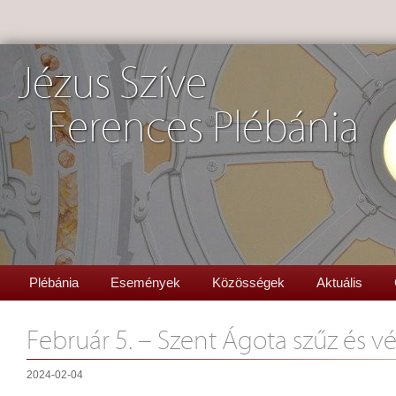
Jézus Szíve
Ferences Plébánia
Plébánia
Események
Közösségek
Aktuális
Február 5. – Szent Ágota szűz és v
2024-02-04