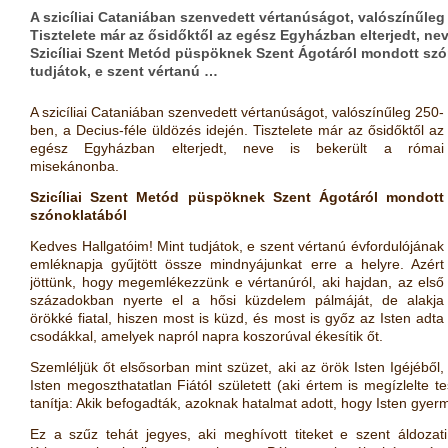
A szicíliai Cataniában szenvedett vértanúságot, valószínűleg
Tisztelete már az ősidőktől az egész Egyházban elterjedt, ne
Szicíliai Szent Metód püspöknek Szent Ágotáról mondott szó
tudjátok, e szent vértanú …
A szicíliai Cataniában szenvedett vértanúságot, valószínűleg 250-
ben, a Decius-féle üldözés idején. Tisztelete már az ősidőktől az
egész Egyházban elterjedt, neve is bekerült a római
misekánonba.
Szicíliai Szent Metód püspöknek Szent Ágotáról mondott
szónoklatából
Kedves Hallgatóim! Mint tudjátok, e szent vértanú évfordulójának
emléknapja gyűjtött össze mindnyájunkat erre a helyre. Azért
jöttünk, hogy megemlékezzünk e vértanúról, aki hajdan, az első
századokban nyerte el a hősi küzdelem pálmáját, de alakja
örökké fiatal, hiszen most is küzd, és most is győz az Isten adta
csodákkal, amelyek napról napra koszorúval ékesítik őt.
Szemléljük őt elsősorban mint szüzet, aki az örök Isten Igéjéből,
Isten megoszthatatlan Fiától született (aki értem is megízlelte t
tanítja: Akik befogadták, azoknak hatalmat adott, hogy Isten gy
Ez a szűz tehát jegyes, aki meghívott titeket e szent áldozati