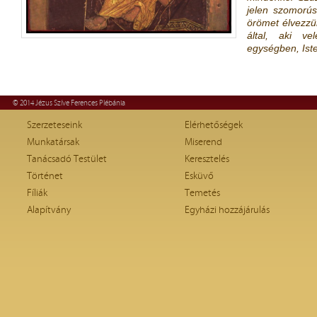
jelen szomorús
örömet élvezzün
által, aki ve
egységben, Ist
© 2014 Jézus Szíve Ferences Plébánia
Szerzeteseink
Elérhetőségek
Munkatársak
Miserend
Tanácsadó Testület
Keresztelés
Történet
Esküvő
Fíliák
Temetés
Alapítvány
Egyházi hozzájárulás