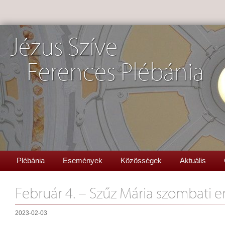
Jézus Szíve
Ferences Plébánia
Plébánia
Események
Közösségek
Aktuális
Február 4. – Szűz Mária szombati 
2023-02-03