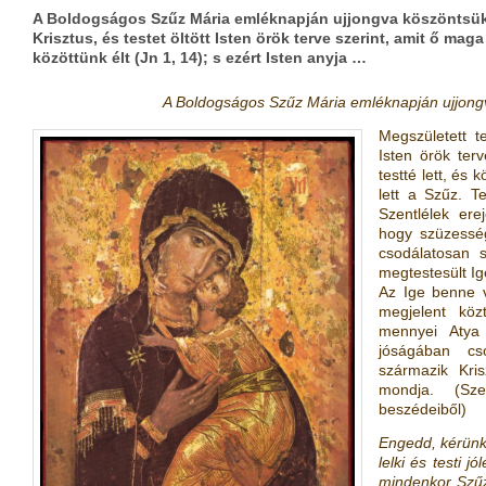
A Boldogságos Szűz Mária emléknapján ujjongva köszöntsük a
Krisztus, és testet öltött Isten örök terve szerint, amit ő maga i
közöttünk élt (Jn 1, 14); s ezért Isten anyja …
A Boldogságos Szűz Mária emléknapján ujjongv
Megszületett te
Isten örök terv
testté lett, és 
lett a Szűz. 
Szentlélek ere
hogy szüzességé
csodálatosan s
megtestesült Ig
Az Ige benne 
megjelent kö
mennyei Atya 
jóságában cs
származik Kri
mondja. (Sze
beszédeiből)
Engedd, kérünk,
lelki és testi 
mindenkor Szű