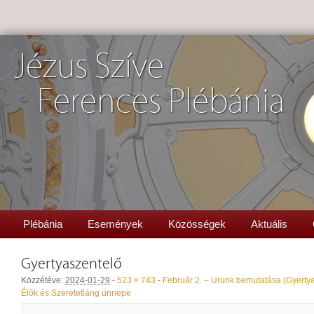
Jézus Szíve
Ferences Plébánia
Plébánia
Események
Közösségek
Aktuális
Gyertyaszentelő
Közzétéve:
2024-01-29
-
523 × 743
-
Február 2. – Urunk bemutatása (Gyerty
Élők és Szeretetláng ünnepe