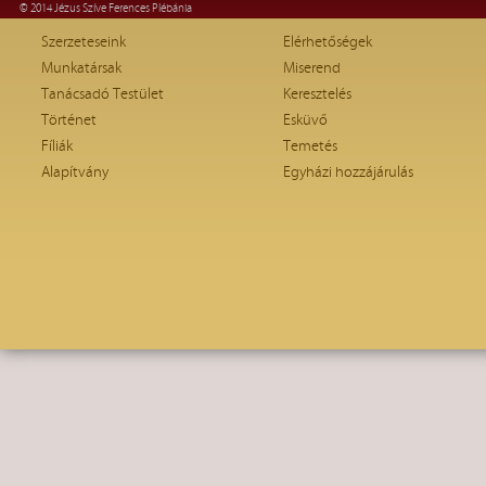
© 2014 Jézus Szíve Ferences Plébánia
Szerzeteseink
Elérhetőségek
Munkatársak
Miserend
Tanácsadó Testület
Keresztelés
Történet
Esküvő
Fíliák
Temetés
Alapítvány
Egyházi hozzájárulás