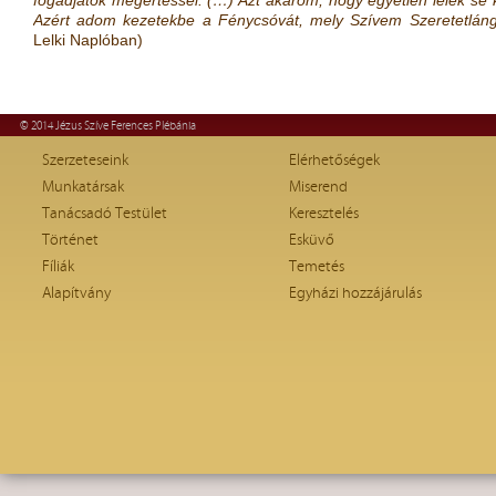
fogadjátok megértéssel. (…) Azt akarom, hogy egyetlen lélek se ká
Azért adom kezetekbe a Fénycsóvát, mely Szívem Szeretetlán
Lelki Naplóban)
© 2014 Jézus Szíve Ferences Plébánia
Szerzeteseink
Elérhetőségek
Munkatársak
Miserend
Tanácsadó Testület
Keresztelés
Történet
Esküvő
Fíliák
Temetés
Alapítvány
Egyházi hozzájárulás