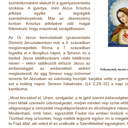
szimbólumaként alakult ki a gyertyaszentelés
szokása. A gyertya, mint Jézus Krisztus
jelképe egyike a legrégibb
szentelményeknek. Már az ókeresztény
korban Krisztus jelképévé vált: magát
fölemészti, hogy másoknak szolgálhasson.
Az Úr Jézus bemutatását (praesentatio
Domini) Jeruzsálemben már a 4. században
megünnepelték. Róma a 7. században
fogadta el e liturgikus napot, a Simeon és a
kisded Jézus találkozására utaló találkozás
néven – ekkor találkozott először Jézus az
emberiséggel, az emberekkel, akikért
megtestesült. Az agg Simeon nagy örömmel
ismerte fel Jézusban az üdvösség hozóját: karjába vette a gyerm
ezt a boldog napot. Simeon hálaéneke, (Lk 2,29–32) a napi z
kantikuma.
„Most bocsátod el, Uram, szolgádat,
a te igéd szerint békességbe
mert látták szemeim üdvösségedet,
melyet minden nép színe előtt 
világosságul a nemzetek megvilágosítására
és dicsőségére néped
Mindenható, örök Isten, egyszülött Fiadat ma emberi testünk
Tisztítsd meg szívünket, hogy méltók legyünk egykor mi is megjele
te Fiad által, aki veled él és uralkodik a Szentlélekkel egységben