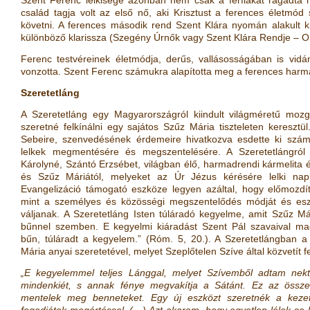
Szent Ferenc lelkisége azonban nem csak a férfiakat ragadta me
család tagja volt az első nő, aki Krisztust a ferences életmód 
követni. A ferences második rend Szent Klára nyomán alakult 
különböző klarissza (Szegény Úrnők vagy Szent Klára Rendje – 
Ferenc testvéreinek életmódja, derűs, vallásosságában is vidám
vonzotta. Szent Ferenc számukra alapította meg a ferences harm
Szeretetláng
A Szeretetláng egy Magyarországról kiindult világméretű mozg
szeretné felkínálni egy sajátos Szűz Mária tiszteleten keresztü
Sebeire, szenvedésének érdemeire hivatkozva esdette ki szá
lelkek megmentésére és megszentelésére. A Szeretetlángról
Károlyné, Szántó Erzsébet, világban élő, harmadrendi kármelita 
és Szűz Máriától, melyeket az Úr Jézus kérésére lelki napl
Evangelizáció támogató eszköze legyen azáltal, hogy előmozdí
mint a személyes és közösségi megszentelődés módját és eszk
váljanak. A Szeretetláng Isten túláradó kegyelme, amit Szűz Má
bűnnel szemben. E kegyelmi kiáradást Szent Pál szavaival mag
bűn, túláradt a kegyelem.” (Róm. 5, 20.). A Szeretetlángban 
Mária anyai szeretetével, melyet Szeplőtelen Szíve által közvetít f
„E kegyelemmel teljes Lánggal, melyet Szívemből adtam nekte
mindenkiét, s annak fénye megvakítja a Sátánt. Ez az összet
mentelek meg benneteket. Egy új eszközt szeretnék a kezet