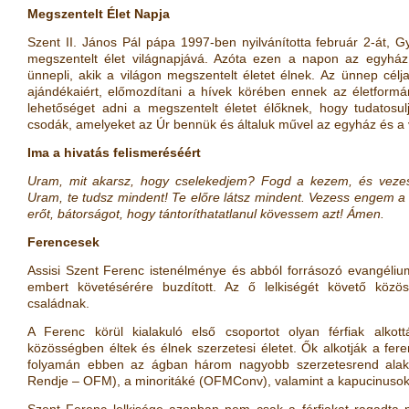
Megszentelt Élet Napja
Szent II. János Pál pápa 1997-ben nyilvánította február 2-át, 
megszentelt élet világnapjává. Azóta ezen a napon az egyház a
ünnepli, akik a világon megszentelt életet élnek. Az ünnep célj
ajándékaiért, előmozdítani a hívek körében ennek az életformán
lehetőséget adni a megszentelt életet élőknek, hogy tudatos
csodák, amelyeket az Úr bennük és általuk művel az egyház és a v
Ima a hivatás felismeréséért
Uram, mit akarsz, hogy cselekedjem? Fogd a kezem, és vezes
Uram, te tudsz mindent! Te előre látsz mindent. Vezess engem a
erőt, bátorságot, hogy tántoríthatatlanul kövessem azt! Ámen.
Ferencesek
Assisi Szent Ferenc istenélménye és abból forrásozó evangélium
embert követésérére buzdított. Az ő lelkiségét követő köz
családnak.
A Ferenc körül kialakuló első csoportot olyan férfiak alkott
közösségben éltek és élnek szerzetesi életet. Ők alkotják a fer
folyamán ebben az ágban három nagyobb szerzetesrend alakul
Rendje – OFM), a minoritáké (OFMConv), valamint a kapucinus