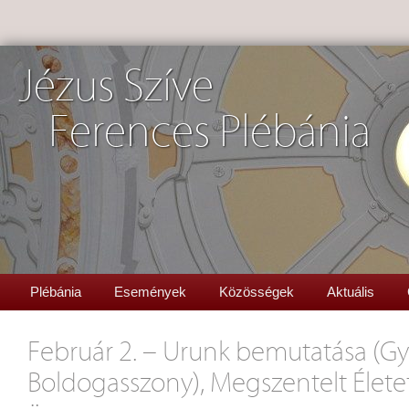
Jézus Szíve
Ferences Plébánia
Plébánia
Események
Közösségek
Aktuális
Február 2. – Urunk bemutatása (Gy
Boldogasszony), Megszentelt Életet