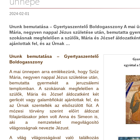
ünnepe
2024-02-01
Urunk bemutatása – Gyertyaszentelő Boldogasszony A mai ü
Mária, negyven nappal Jézus születése után, bemutatta gyer
szokásnak megfelelően a szülők, Mária és József áldozatként
ajánlottak fel, és az Úrnak …
Urunk bemutatása – Gyertyaszentelő
Boldogasszony
A mai ünnepen arra emlékezünk, hogy Szűz
Mária, negyven nappal Jézus születése után,
bemutatta gyermekét a jeruzsálemi
templomban. A szokásnak megfelelően a
szülők, Mária és József áldozatként két
gerlicét vagy galambfiókát ajánlottak fel, és
az Úrnak szentelték az elsőszülött fiút. A
mózesi törvény szerint előírt áldozat
fölajánlásakor jelen volt Anna és Simeon is,
aki a nemzeteket megvilágosító
világosságnak nevezte Jézust.
A világ világosságával való találkozás