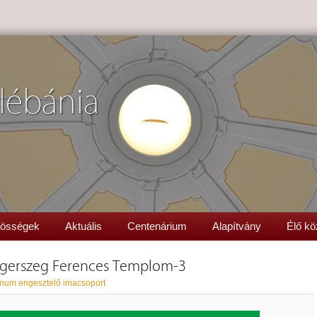
lébánia
össégek
Aktuális
Centenárium
Alapítvány
Élő kö
egerszeg Ferences Templom-3
inum engesztelő imacsoport