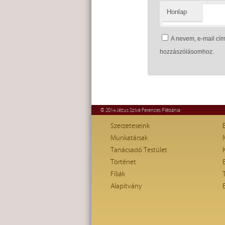
Honlap
A nevem, e-mail c
hozzászólásomhoz.
© 2014 Jézus Szíve Ferences Plébánia
Szerzeteseink
Munkatársak
Tanácsadó Testület
Történet
Fíliák
Alapítvány