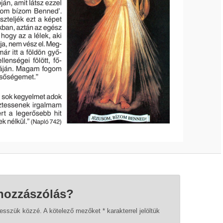
hozzászólás?
tesszük közzé.
A kötelező mezőket
*
karakterrel jelöltük