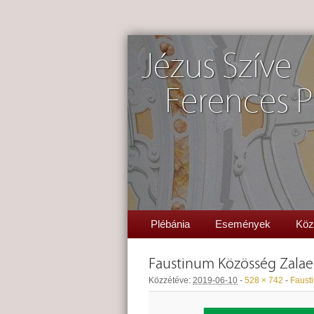
Jézus Szíve
Ferences P
Plébánia
Események
Köz
Faustinum Közösség Zala
Közzétéve:
2019-06-10
-
528 × 742
-
Faust