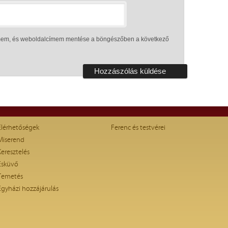
ímem, és weboldalcímem mentése a böngészőben a következő
Elérhetőségek
Ferenc és testvérei
Miserend
Keresztelés
Esküvő
Temetés
Egyházi hozzájárulás