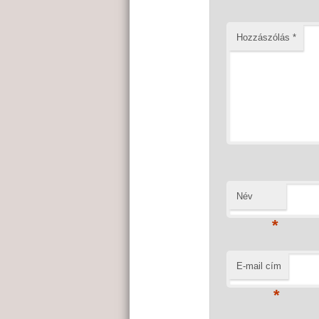
Hozzászólás
*
Név
*
E-mail cím
*