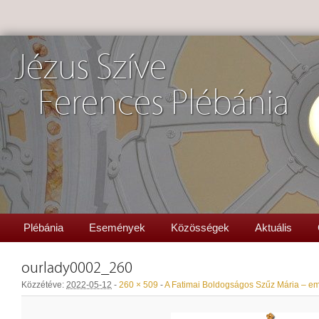
Jézus Szíve
Ferences Plébánia
Plébánia
Események
Közösségek
Aktuális
ourlady0002_260
Közzétéve:
2022-05-12
-
260 × 509
-
A Fatimai Boldogságos Szűz Mária – e