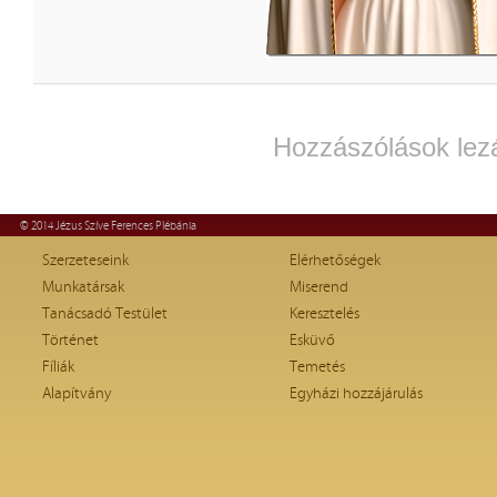
Hozzászólások lez
© 2014 Jézus Szíve Ferences Plébánia
Szerzeteseink
Elérhetőségek
Munkatársak
Miserend
Tanácsadó Testület
Keresztelés
Történet
Esküvő
Fíliák
Temetés
Alapítvány
Egyházi hozzájárulás