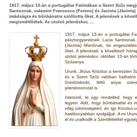
1917. május 13-án a portugáliai Fatimában a Szent Szűz meg
Santosnak, valamint Francesco (Ferenc) és Jacinta (Jácinta)
imádságra és bűnbánatra szólította őket. A jelenések a köv
megismétlődtek. Az utolsó jelenéskor, …
1917. május 13-án a portugáliai F
pásztorgyereknek: Lucia Santosnak,
(Jácinta) Martónak, és engesztelés
őket. A jelenések a következő hón
utolsó jelenéskor, október 13-án tör
Szűzanya.
Urunk, Jézus Krisztus a kereszten S
és a Szent Szűz valóban hathatós 
Gondoskodó, féltő anyai szere
jelenéssorozat is.
Istenünk, te úgy rendelted, hogy 
legyen. Add, hogy bűnbánattal és i
világ üdvösségéért, és így Krisztus 
hatékonyabban szolgáljuk. A mi Urunk,
él és uralkodik a Szentlélekkel egys