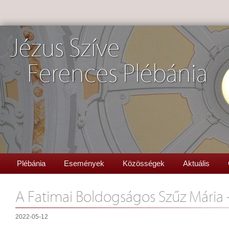
Jézus Szíve
Ferences Plébánia
Plébánia
Események
Közösségek
Aktuális
A Fatimai Boldogságos Szűz Mária
2022-05-12