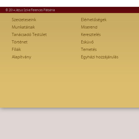
© 2014 Jézus Szíve Ferences Plébánia
Szerzeteseink
Elérhetőségek
Munkatársak
Miserend
Tanácsadó Testület
Keresztelés
Történet
Esküvő
Fíliák
Temetés
Alapítvány
Egyházi hozzájárulás