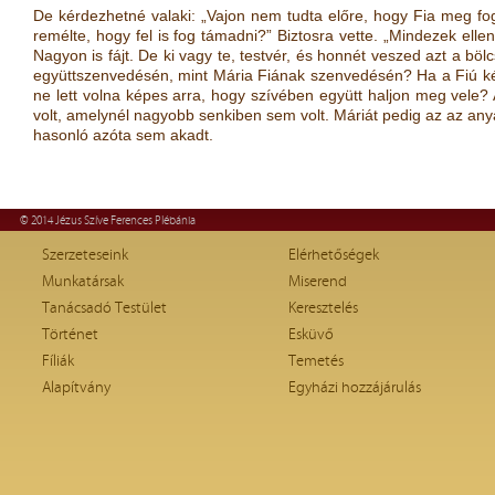
De kérdezhetné valaki: „Vajon nem tudta előre, hogy Fia meg fog
remélte, hogy fel is fog támadni?” Biztosra vette. „Mindezek ellené
Nagyon is fájt. De ki vagy te, testvér, és honnét veszed azt a bö
együttszenvedésén, mint Mária Fiának szenvedésén? Ha a Fiú képe
ne lett volna képes arra, hogy szívében együtt haljon meg vele?
volt, amelynél nagyobb senkiben sem volt. Máriát pedig az az anya
hasonló azóta sem akadt.
© 2014 Jézus Szíve Ferences Plébánia
Szerzeteseink
Elérhetőségek
Munkatársak
Miserend
Tanácsadó Testület
Keresztelés
Történet
Esküvő
Fíliák
Temetés
Alapítvány
Egyházi hozzájárulás