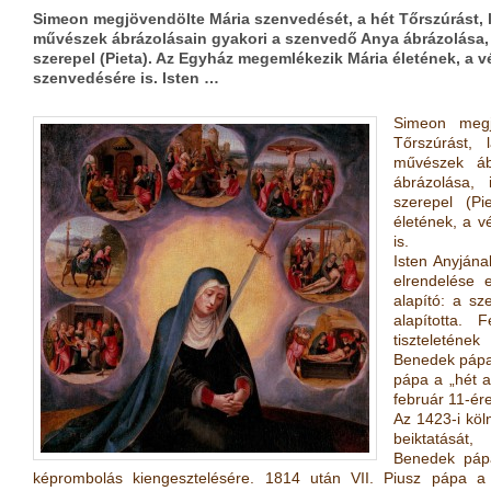
Simeon megjövendölte Mária szenvedését, a hét Tőrszúrást, lat
művészek ábrázolásain gyakori a szenvedő Anya ábrázolása, 
szerepel (Pieta). Az Egyház megemlékezik Mária életének, a v
szenvedésére is. Isten …
Simeon megj
Tőrszúrást, 
művészek áb
ábrázolása,
szerepel (P
életének, a v
is.
Isten Anyjána
elrendelése e
alapító: a sz
alapította. 
tiszteletének
Benedek pápa 
pápa a „hét a
február 11-ére
Az 1423-i köl
beiktatását,
Benedek pápa
képrombolás kiengesztelésére. 1814 után VII. Piusz pápa a