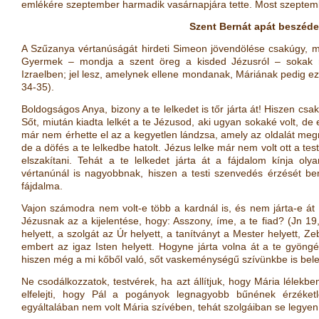
emlékére szeptember harmadik vasárnapjára tette. Most szeptem
Szent Bernát apát beszéde
A Szűzanya vértanúságát hirdeti Simeon jövendölése csakúgy, m
Gyermek – mondja a szent öreg a kisded Jézusról – sokak r
Izraelben; jel lesz, amelynek ellene mondanak, Máriának pedig ezt 
34-35
)
.
Boldogságos Anya, bizony a te lelkedet is tőr járta át! Hiszen csak 
Sőt, miután kiadta lelkét a te Jézusod, aki ugyan sokaké volt, de 
már nem érhette el az a kegyetlen lándzsa, amely az oldalát megn
de a döfés a te lelkedbe hatolt. Jézus lelke már nem volt ott a tes
elszakítani. Tehát a te lelkedet járta át a fájdalom kínja o
vértanúnál is nagyobbnak, hiszen a testi szenvedés érzését be
fájdalma.
Vajon számodra nem volt-e több a kardnál is, és nem járta-e át 
Jézusnak az a kijelentése, hogy: Asszony, íme, a te fiad?
(
Jn 19
helyett, a szolgát az Úr helyett, a tanítványt a Mester helyett, Ze
embert az igaz Isten helyett. Hogyne járta volna át a te gyöngéd
hiszen még a mi kőből való, sőt vaskeménységű szívünkbe is bele
Ne csodálkozzatok, testvérek, ha azt állítjuk, hogy Mária lélekbe
elfelejti, hogy Pál a pogányok legnagyobb bűnének érzéketle
egyáltalában nem volt Mária szívében, tehát szolgáiban se legyen