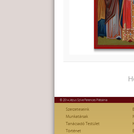
H
© 2014 Jézus Szíve Ferences Plébánia
Szerzeteseink
Munkatársak
Tanácsadó Testület
Történet