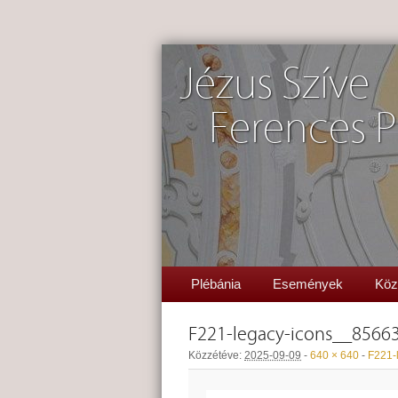
Jézus Szíve
Ferences P
Plébánia
Események
Köz
F221-legacy-icons__8566
Közzétéve:
2025-09-09
-
640 × 640
-
F221-