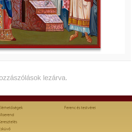
ozzászólások lezárva.
Elérhetőségek
Ferenc és testvérei
Miserend
Keresztelés
Esküvő