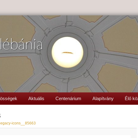
lébánia
össégek
Aktuális
Centenárium
Alapítvány
Élő kö
3
legacy-icons__85663