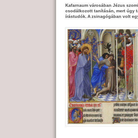
Kafarnaum városában Jézus szomb
csodálkozott tanításán, mert úgy t
írástudók. A zsinagógában volt egy 