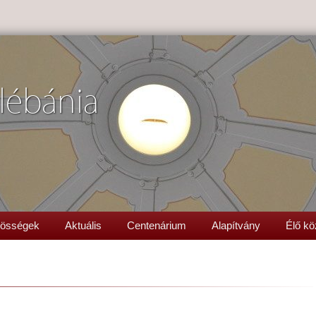
lébánia
össégek
Aktuális
Centenárium
Alapítvány
Élő kö