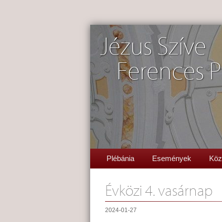
Jézus Szíve
Ferences P
Plébánia
Események
Köz
Évközi 4. vasárnap
2024-01-27