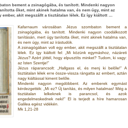
aton bement a zsinagógába, és tanított. Mindenki nagyon
anította őket, mint akinek hatalma van, és nem úgy, mint az
ember, akit megszállt a tisztátalan lélek. Ez így kiáltott …
Kafarnaum városában Jézus szombaton bement a
zsinagógába, és tanított. Mindenki nagyon csodálkozott
tanításán, mert úgy tanította őket, mint akinek hatalma van,
és nem úgy, mint az írástudók.
A zsinagógában volt egy ember, akit megszállt a tisztátalan
lélek. Ez így kiáltott fel: „Mi közünk egymáshoz, názáreti
Jézus? Azért jöttél, hogy elpusztíts minket? Tudom, ki vagy:
az Isten Szentje!”
Jézus ráparancsolt: „Hallgass el, és menj ki belőle!” A
tisztátalan lélek erre össze-vissza rángatta az embert, aztán
nagy kiáltással kiment belőle.
Mindenki nagyon megdöbbent. Az emberek egymást
kérdezgették: „Mi ez? Új tanítás, és milyen hatalmas! Még a
tisztátalan lelkeknek is parancsol, és azok
engedelmeskednek neki!” El is terjedt a híre hamarosan
Galilea egész vidékén.
Mk 1,21-28