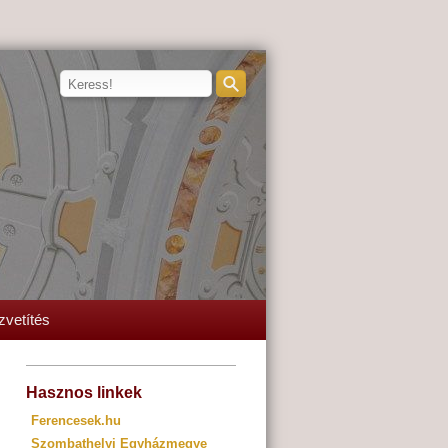
zvetítés
Hasznos linkek
Ferencesek.hu
Szombathelyi Egyházmegye