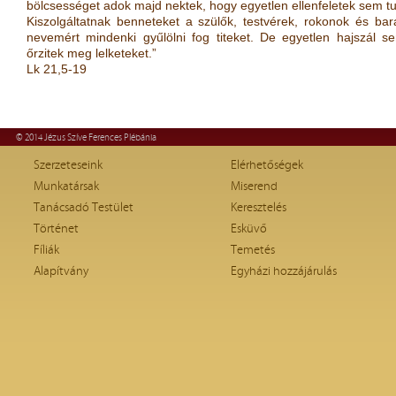
bölcsességet adok majd nektek, hogy egyetlen ellenfeletek sem tud
Kiszolgáltatnak benneteket a szülők, testvérek, rokonok és ba
nevemért mindenki gyűlölni fog titeket. De egyetlen hajszál se
őrzitek meg lelketeket.”
Lk 21,5-19
© 2014 Jézus Szíve Ferences Plébánia
Szerzeteseink
Elérhetőségek
Munkatársak
Miserend
Tanácsadó Testület
Keresztelés
Történet
Esküvő
Fíliák
Temetés
Alapítvány
Egyházi hozzájárulás