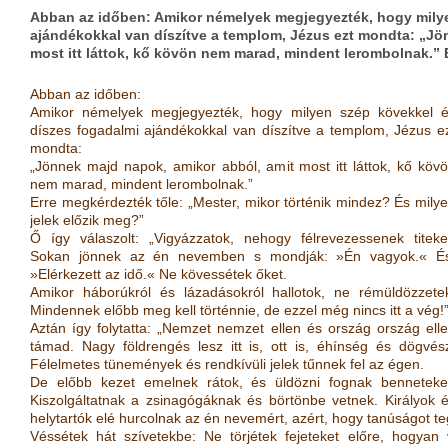
Abban az időben: Amikor némelyek megjegyezték, hogy milye
ajándékokkal van díszítve a templom, Jézus ezt mondta: „Jö
most itt láttok, kő kövön nem marad, mindent lerombolnak.” 
Abban az időben:
Amikor némelyek megjegyezték, hogy milyen szép kövekkel 
díszes fogadalmi ajándékokkal van díszítve a templom, Jézus e
mondta:
„Jönnek majd napok, amikor abból, amit most itt láttok, kő köv
nem marad, mindent lerombolnak.”
Erre megkérdezték tőle: „Mester, mikor történik mindez? És mily
jelek előzik meg?”
Ő így válaszolt: „Vigyázzatok, nehogy félrevezessenek titeke
Sokan jönnek az én nevemben s mondják: »Én vagyok.« É
»Elérkezett az idő.« Ne kövessétek őket.
Amikor háborúkról és lázadásokról hallotok, ne rémüldözzete
Mindennek előbb meg kell történnie, de ezzel még nincs itt a vég!
Aztán így folytatta: „Nemzet nemzet ellen és ország ország ell
támad. Nagy földrengés lesz itt is, ott is, éhínség és dögvés
Félelmetes tünemények és rendkívüli jelek tűnnek fel az égen.
De előbb kezet emelnek rátok, és üldözni fognak benneteke
Kiszolgáltatnak a zsinagógáknak és börtönbe vetnek. Királyok 
helytartók elé hurcolnak az én nevemért, azért, hogy tanúságot te
Véssétek hát szívetekbe: Ne törjétek fejeteket előre, hogyan