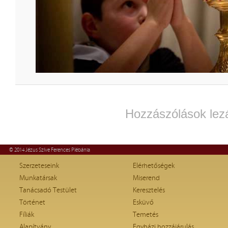
Hozzászólások lez
© 2014 Jézus Szíve Ferences Plébánia
Szerzeteseink
Elérhetőségek
Munkatársak
Miserend
Tanácsadó Testület
Keresztelés
Történet
Esküvő
Fíliák
Temetés
Alapítvány
Egyházi hozzájárulás