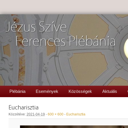
Jézus Szíve
Ferences Plébánia
Plébánia
Események
Közösségek
Aktuális
Eucharisztia
Közzétéve:
2021-04-19
-
600 × 600
-
Eucharisztia