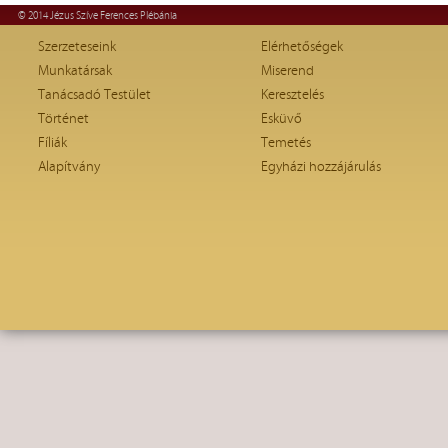
© 2014 Jézus Szíve Ferences Plébánia
Szerzeteseink
Elérhetőségek
Munkatársak
Miserend
Tanácsadó Testület
Keresztelés
Történet
Esküvő
Fíliák
Temetés
Alapítvány
Egyházi hozzájárulás