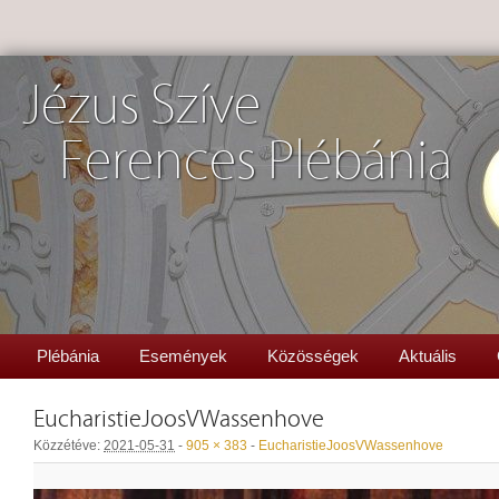
Jézus Szíve
Ferences Plébánia
Plébánia
Események
Közösségek
Aktuális
EucharistieJoosVWassenhove
Közzétéve:
2021-05-31
-
905 × 383
-
EucharistieJoosVWassenhove