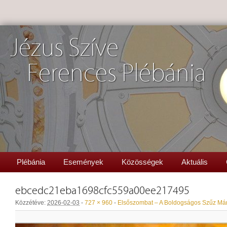
Jézus Szíve
Ferences Plébánia
Plébánia
Események
Közösségek
Aktuális
ebcedc21eba1698cfc559a00ee217495
Közzétéve:
2026-02-03
-
727 × 960
-
Elsőszombat – A Boldogságos Szűz Mári