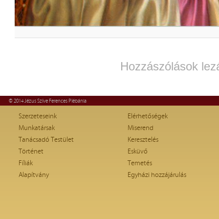
Hozzászólások lez
© 2014 Jézus Szíve Ferences Plébánia
Szerzeteseink
Elérhetőségek
Munkatársak
Miserend
Tanácsadó Testület
Keresztelés
Történet
Esküvő
Fíliák
Temetés
Alapítvány
Egyházi hozzájárulás