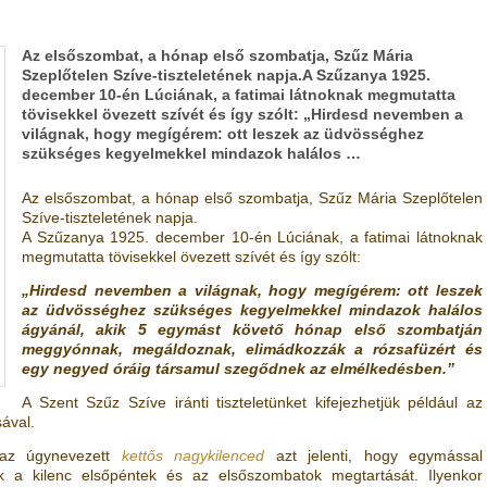
Az elsőszombat, a hónap első szombatja, Szűz Mária
Szeplőtelen Szíve-tiszteletének napja.A Szűzanya 1925.
december 10-én Lúciának, a fatimai látnoknak megmutatta
tövisekkel övezett szívét és így szólt: „Hirdesd nevemben a
világnak, hogy megígérem: ott leszek az üdvösséghez
szükséges kegyelmekkel mindazok halálos …
Az elsőszombat, a hónap első szombatja, Szűz Mária Szeplőtelen
Szíve-tiszteletének napja.
A Szűzanya 1925. december 10-én Lúciának, a fatimai látnoknak
megmutatta tövisekkel övezett szívét és így szólt:
„Hirdesd nevemben a világnak, hogy megígérem: ott leszek
az üdvösséghez szükséges kegyelmekkel mindazok halálos
ágyánál, akik 5 egymást követő hónap első szombatján
meggyónnak, megáldoznak, elimádkozzák a rózsafüzért és
egy negyed óráig társamul szegődnek az elmélkedésben.”
A Szent Szűz Szíve iránti tiszteletünket kifejezhetjük például az
ával.
 az úgynevezett
kettős nagykilenced
azt jelenti, hogy egymással
 a kilenc elsőpéntek és az elsőszombatok megtartását. Ilyenkor