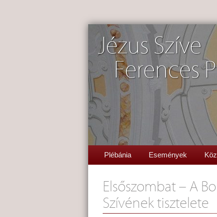
Jézus Szíve
Ferences P
Plébánia
Események
Köz
Elsőszombat – A Bo
Szívének tisztelete