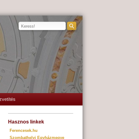
zvetítés
Hasznos linkek
Ferencesek.hu
Szombathelyi Egyházmegye