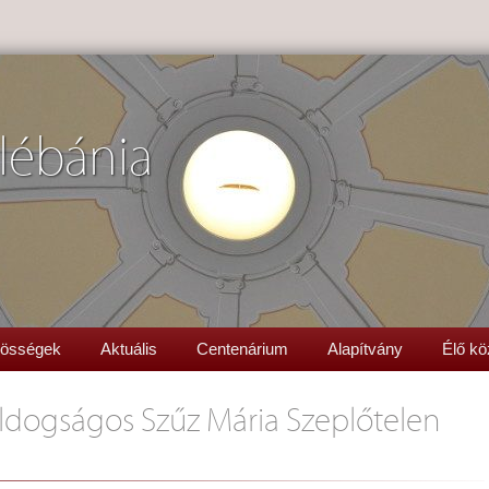
lébánia
össégek
Aktuális
Centenárium
Alapítvány
Élő kö
ldogságos Szűz Mária Szeplőtelen