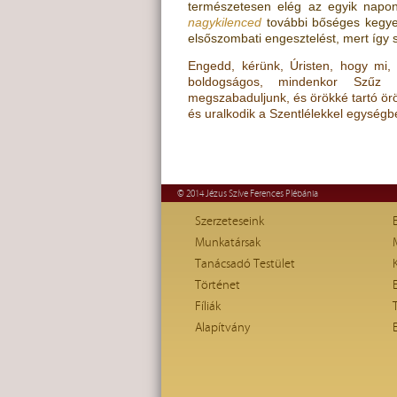
természetesen elég az egyik nap
nagykilenced
további bőséges kegyel
elsőszombati engesztelést, mert íg
Engedd, kérünk, Úristen, hogy mi, a
boldogságos, mindenkor Szűz M
megszabaduljunk, és örökké tartó öröm
és uralkodik a Szentlélekkel egységb
© 2014 Jézus Szíve Ferences Plébánia
Szerzeteseink
Munkatársak
Tanácsadó Testület
Történet
Fíliák
Alapítvány