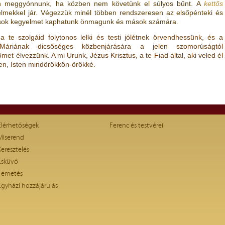
on meggyónnunk, ha közben nem követünk el súlyos bűnt. A
kettős
mekkel jár. Végezzük minél többen rendszeresen az elsőpénteki és
y sok kegyelmet kaphatunk önmagunk és mások számára.
 te szolgáid folytonos lelki és testi jólétnek örvendhessünk, és a
áriának dicsőséges közbenjárására a jelen szomorúságtól
et élvezzünk. A mi Urunk, Jézus Krisztus, a te Fiad által, aki veled él
en, Isten mindörökkön-örökké.
Elérhetőségek
Ferenc és testvérei
Miserend
Keresztelés
Esküvő
Temetés
Egyházi hozzájárulás