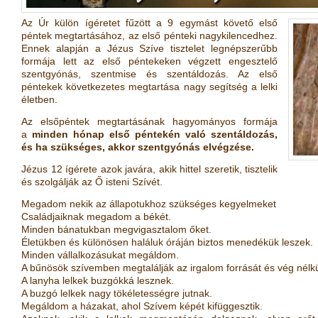
Az Úr külön ígéretet fűzött a 9 egymást követő első
péntek megtartásához, az első pénteki nagykilencedhez.
Ennek alapján a Jézus Szíve tisztelet legnépszerűbb
formája lett az első péntekeken végzett engesztelő
szentgyónás, szentmise és szentáldozás. Az első
péntekek következetes megtartása nagy segítség a lelki
életben.
Az elsőpéntek megtartásának hagyományos formája
a
minden hónap első péntekén való szentáldozás,
és ha szükséges, akkor szentgyónás elvégzése.
Jézus 12 ígérete azok javára, akik hittel szeretik, tisztelik
és szolgálják az Ő isteni Szívét.
Megadom nekik az állapotukhoz szükséges kegyelmeket
Családjaiknak megadom a békét.
Minden bánatukban megvigasztalom őket.
Életükben és különösen haláluk óráján biztos menedékük leszek.
Minden vállalkozásukat megáldom.
A bűnösök szívemben megtalálják az irgalom forrását és vég nélkü
A lanyha lelkek buzgókká lesznek.
A buzgó lelkek nagy tökéletességre jutnak.
Megáldom a házakat, ahol Szívem képét kifüggesztik.