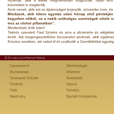
Azoknak, akik a lelkek megmentésén dolgoznak, olyan erő
bűnösöket is megtérítik.
Azok neveit, akik ezt az ájtatosságot terjesztik, szívembe írom, é
Mindazok, akik kilenc egymás utáni hónap első péntekjé
kegyelem nélkül, se a nekik szükséges szentségek vétele n
lesz az utolsó pillanatban”.
Mindenható örök Isten!
Tekints szeretett Fiad Szívére és arra a dicséretre és elégtét
lerótt.
Adj megengesztelődve bocsánatot azoknak, akik irgalmas
Krisztus nevében, aki veled él és uralkodik a Szentlélekkel egy
© 2014 Jézus Szíve Ferences Plébánia
Szerzeteseink
Elérhetőségek
Munkatársak
Miserend
Tanácsadó Testület
Keresztelés
Történet
Esküvő
Fíliák
Temetés
Alapítvány
Egyházi hozzájárulás