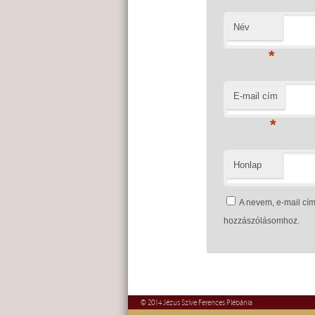
Név
*
E-mail cím
*
Honlap
A nevem, e-mail c
hozzászólásomhoz.
© 2014 Jézus Szíve Ferences Plébánia