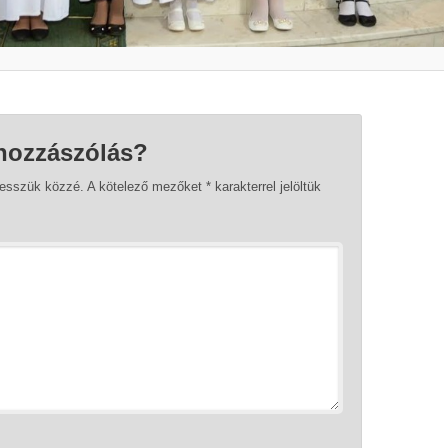
hozzászólás?
tesszük közzé.
A kötelező mezőket
*
karakterrel jelöltük