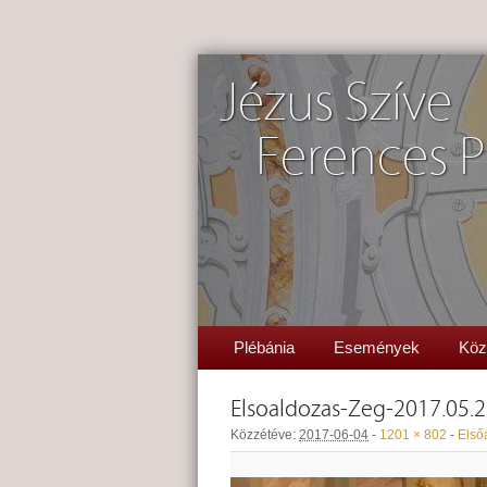
Jézus Szíve
Ferences P
Plébánia
Események
Köz
Elsoaldozas-Zeg-2017.05.
Közzétéve:
2017-06-04
-
1201 × 802
-
Első