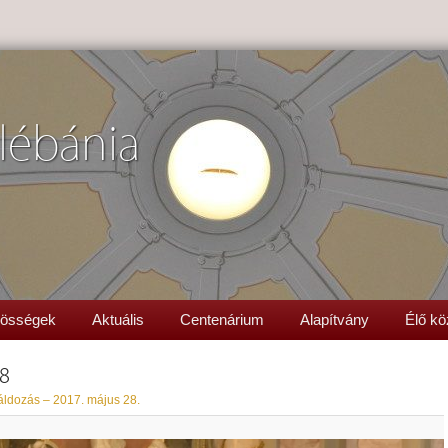
lébánia
össégek
Aktuális
Centenárium
Alapítvány
Élő kö
28
áldozás – 2017. május 28.