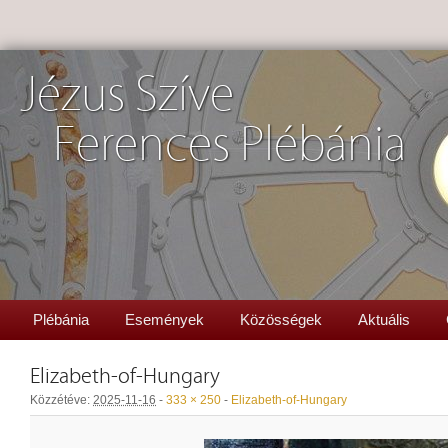
Jézus Szíve
Ferences Plébánia
Plébánia
Események
Közösségek
Aktuális
Elizabeth-of-Hungary
Közzétéve:
2025-11-16
-
333 × 250
-
Elizabeth-of-Hungary