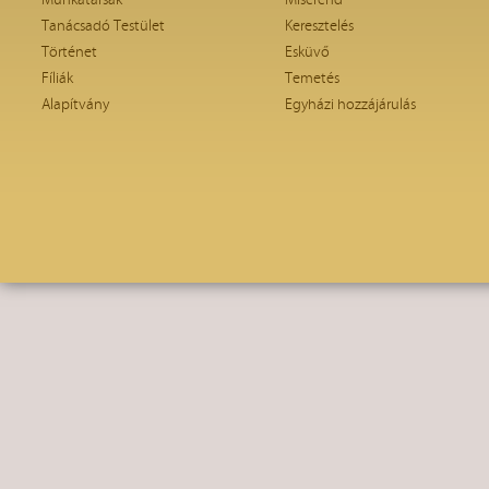
Munkatársak
Miserend
Tanácsadó Testület
Keresztelés
Történet
Esküvő
Fíliák
Temetés
Alapítvány
Egyházi hozzájárulás