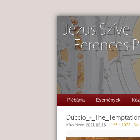
Jézus Szíve
Ferences P
Plébánia
Események
Köz
Duccio_-_The_Temptati
Közzétéve:
2021-02-16
-
1135 × 1073
-
Duc