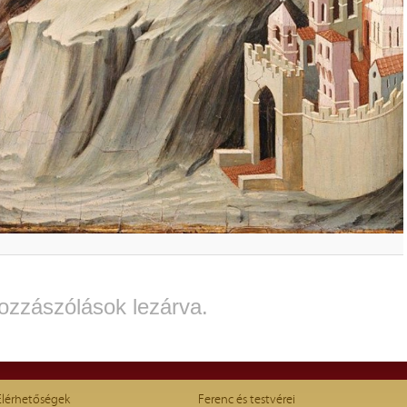
ozzászólások lezárva.
Elérhetőségek
Ferenc és testvérei