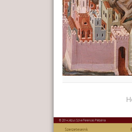
H
© 2014 Jézus Szíve Ferences Plébánia
Szerzeteseink