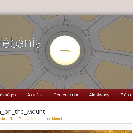
lébánia
össégek
Aktuális
Centenárium
Alapítvány
Élő kö
on_on_the_Mount
cio_-_The_Temptation_on_the_Mount