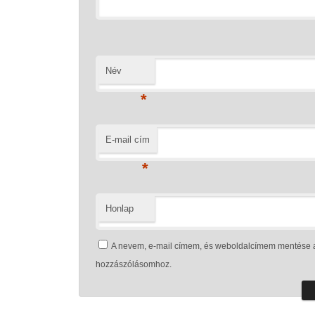
Név
*
E-mail cím
*
Honlap
A nevem, e-mail címem, és weboldalcímem mentése 
hozzászólásomhoz.