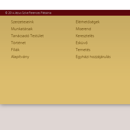
© 2014 Jézus Szíve Ferences Plébánia
Szerzeteseink
Elérhetőségek
Munkatársak
Miserend
Tanácsadó Testület
Keresztelés
Történet
Esküvő
Fíliák
Temetés
Alapítvány
Egyházi hozzájárulás