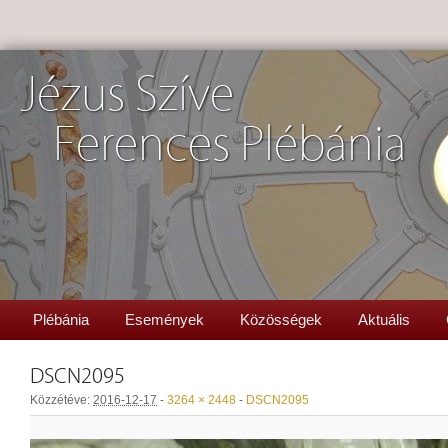
Jézus Szíve
Ferences Plébánia
Plébánia
Események
Közösségek
Aktuális
DSCN2095
Közzétéve:
2016-12-17
-
3264 × 2448
-
DSCN2095