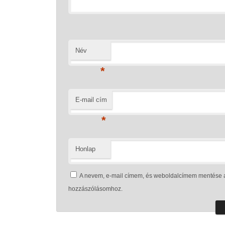
Név
*
E-mail cím
*
Honlap
A nevem, e-mail címem, és weboldalcímem mentése 
hozzászólásomhoz.