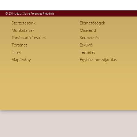
© 2014 Jézus Szíve Ferences Plébánia
Szerzeteseink
Elérhetőségek
Munkatársak
Miserend
Tanácsadó Testület
Keresztelés
Történet
Esküvő
Fíliák
Temetés
Alapítvány
Egyházi hozzájárulás