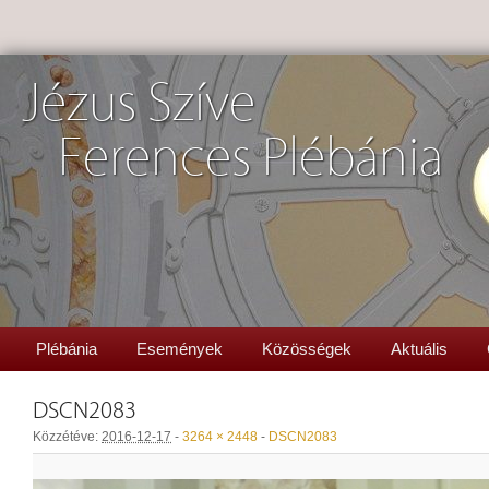
Jézus Szíve
Ferences Plébánia
Plébánia
Események
Közösségek
Aktuális
DSCN2083
Közzétéve:
2016-12-17
-
3264 × 2448
-
DSCN2083