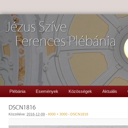
Jézus Szíve
Ferences Plébánia
Plébánia
Események
Közösségek
Aktuális
DSCN1816
Közzétéve:
2016-12-09
-
4000 × 3000
-
DSCN1816