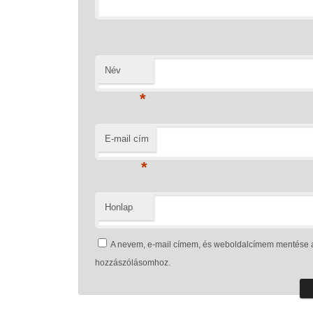
Név
*
E-mail cím
*
Honlap
A nevem, e-mail címem, és weboldalcímem mentése 
hozzászólásomhoz.