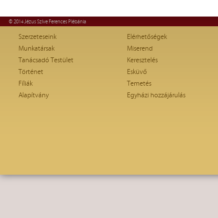
© 2014 Jézus Szíve Ferences Plébánia
Szerzeteseink
Elérhetőségek
Munkatársak
Miserend
Tanácsadó Testület
Keresztelés
Történet
Esküvő
Fíliák
Temetés
Alapítvány
Egyházi hozzájárulás