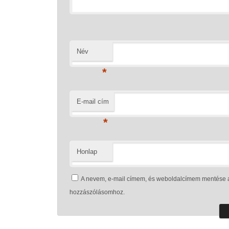
Név
*
E-mail cím
*
Honlap
A nevem, e-mail címem, és weboldalcímem mentése 
hozzászólásomhoz.