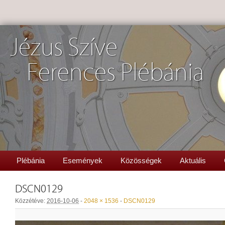
Jézus Szíve
Ferences Plébánia
Plébánia
Események
Közösségek
Aktuális
DSCN0129
Közzétéve:
2016-10-06
-
2048 × 1536
-
DSCN0129