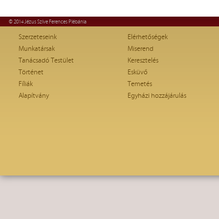
© 2014 Jézus Szíve Ferences Plébánia
Szerzeteseink
Elérhetőségek
Munkatársak
Miserend
Tanácsadó Testület
Keresztelés
Történet
Esküvő
Fíliák
Temetés
Alapítvány
Egyházi hozzájárulás