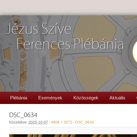
Jézus Szíve
Ferences Plébánia
Plébánia
Események
Közösségek
Aktuális
DSC_0634
Közzétéve:
2020-10-07
-
4608 × 3072
-
DSC_0634