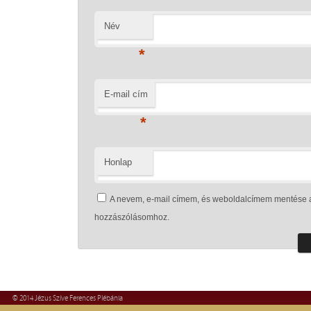
Név
*
E-mail cím
*
Honlap
A nevem, e-mail címem, és weboldalcímem mentése 
hozzászólásomhoz.
© 2014 Jézus Szíve Ferences Plébánia