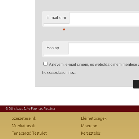
E-mail cím
*
Honlap
A nevem, e-mail címem, és weboldalcímem mentése 
hozzászólásomhoz.
© 2014 Jézus Szíve Ferences Plébánia
Szerzeteseink
Elérhetőségek
Munkatársak
Miserend
Tanácsadó Testület
Keresztelés