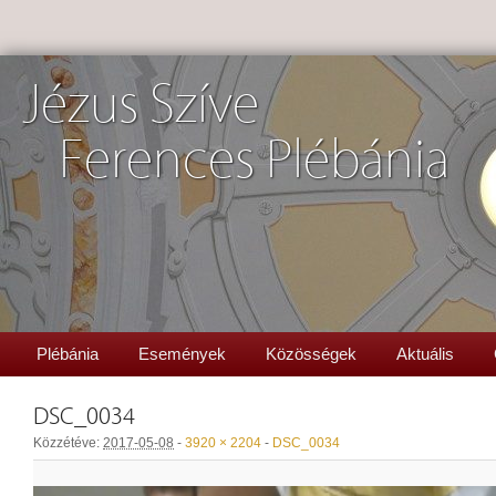
Jézus Szíve
Ferences Plébánia
Plébánia
Események
Közösségek
Aktuális
DSC_0034
Közzétéve:
2017-05-08
-
3920 × 2204
-
DSC_0034