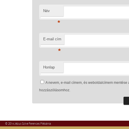
Név
*
E-mail cím
*
Honlap
A nevem, e-mail címem, és weboldalcímem mentése 
hozzászólásomhoz.
© 2014 Jézus Szíve Ferences Plébánia