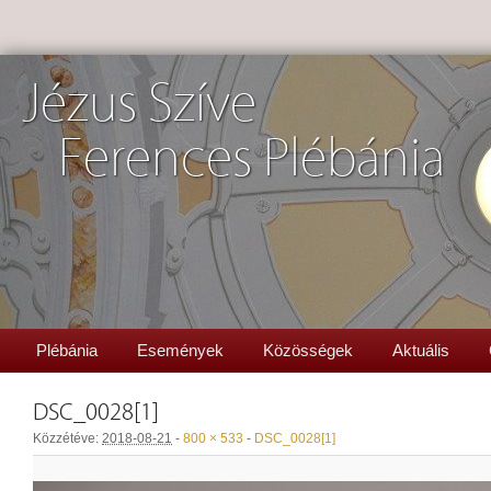
Jézus Szíve
Ferences Plébánia
Plébánia
Események
Közösségek
Aktuális
DSC_0028[1]
Közzétéve:
2018-08-21
-
800 × 533
-
DSC_0028[1]