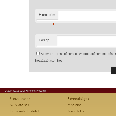
E-mail cím
*
Honlap
A nevem, e-mail címem, és weboldalcímem mentése 
hozzászólásomhoz.
© 2014 Jézus Szíve Ferences Plébánia
Szerzeteseink
Elérhetőségek
Munkatársak
Miserend
Tanácsadó Testület
Keresztelés