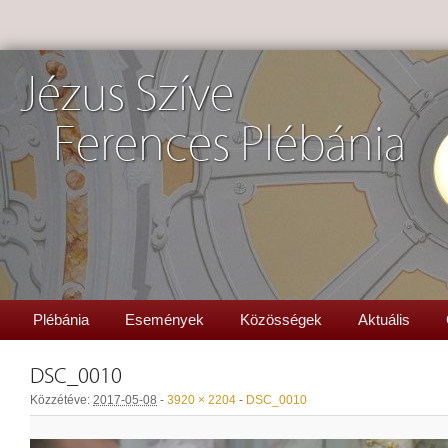
Jézus Szíve
Ferences Plébánia
Plébánia
Események
Közösségek
Aktuális
DSC_0010
Közzétéve:
2017-05-08
-
3920 × 2204
-
DSC_0010