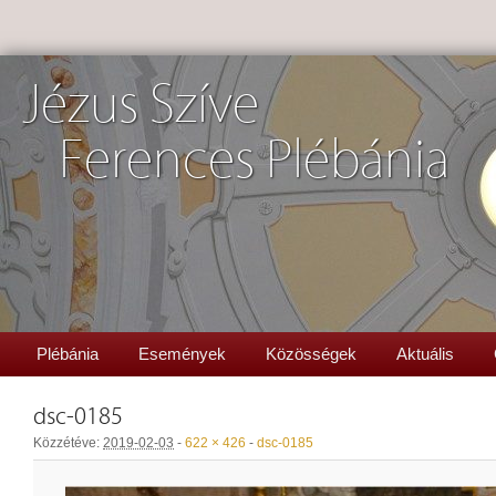
Jézus Szíve
Ferences Plébánia
Plébánia
Események
Közösségek
Aktuális
dsc-0185
Közzétéve:
2019-02-03
-
622 × 426
-
dsc-0185