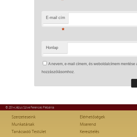
*
E-mail cím
*
Honlap
A nevem, e-mail címem, és weboldalcímem mentése 
hozzászólásomhoz.
© 2014 Jézus Szíve Ferences Plébánia
Szerzeteseink
Elérhetőségek
Munkatársak
Miserend
Tanácsadó Testület
Keresztelés