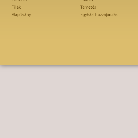
Történet
Esküvő
Fíliák
Temetés
Alapítvány
Egyházi hozzájárulás