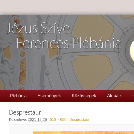
Jézus Szíve
Ferences Plébánia
Plébánia
Események
Közösségek
Aktuális
Desprestaur
Közzétéve:
2021-12-26
-
518 × 650
-
Desprestaur