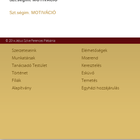
Szt.ségim. MOTIVÁCIÓ
© 2014 Jézus Szíve Ferences Plébánia
Szerzeteseink
Elérhetőségek
Munkatársak
Miserend
Tanácsadó Testület
Keresztelés
Történet
Esküvő
Fíliák
Temetés
Alapítvány
Egyházi hozzájárulás