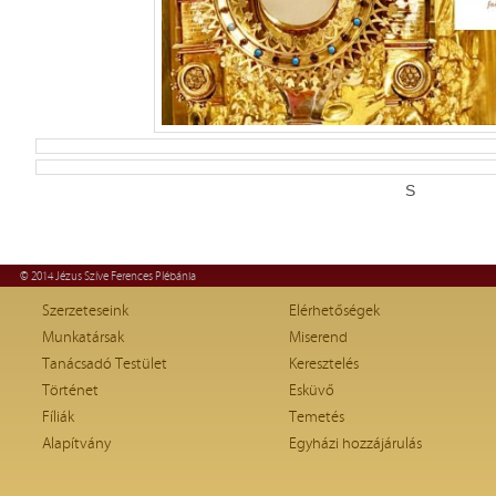
S
© 2014 Jézus Szíve Ferences Plébánia
Szerzeteseink
Elérhetőségek
Munkatársak
Miserend
Tanácsadó Testület
Keresztelés
Történet
Esküvő
Fíliák
Temetés
Alapítvány
Egyházi hozzájárulás