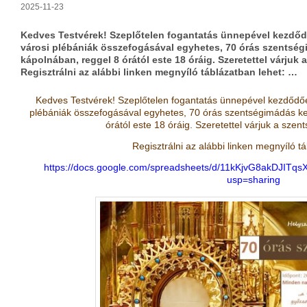
2025-11-23
Kedves Testvérek! Szeplőtelen fogantatás ünnepével kezdődő
városi plébániák összefogásával egyhetes, 70 órás szentség
kápolnában, reggel 8 órától este 18 óráig. Szeretettel várjuk 
Regisztrálni az alábbi linken megnyíló táblázatban lehet: …
Kedves Testvérek! Szeplőtelen fogantatás ünnepével kezdődőe
plébániák összefogásával egyhetes, 70 órás szentségimádás ke
órától este 18 óráig.
Szeretettel várjuk a szen
Regisztrálni az alábbi linken megnyíló tá
https://docs.google.com/spreadsheets/d/11kKjvG8akDJITqs
usp=sharing