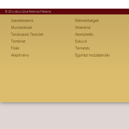
© 2014 Jézus Szíve Ferences Plébánia
Szerzeteseink
Elérhetőségek
Munkatársak
Miserend
Tanácsadó Testület
Keresztelés
Történet
Esküvő
Fíliák
Temetés
Alapítvány
Egyházi hozzájárulás