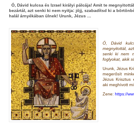
Ó, Dávid kulcsa és Izrael királyi pálcája! Amit te megnyitottál
bezártál, azt senki ki nem nyitja: jöjj, szabadítsd ki a börtön
halál árnyékában ülnek! Urunk, Jézus …
Ó, Dávid kulcs
megnyitottál, az
senki ki nem ny
foglyokat, akik 
Urunk, Jézus Kri
megerősít mink
Jézus Krisztus 
aki meghívott m
Zene:
https://w