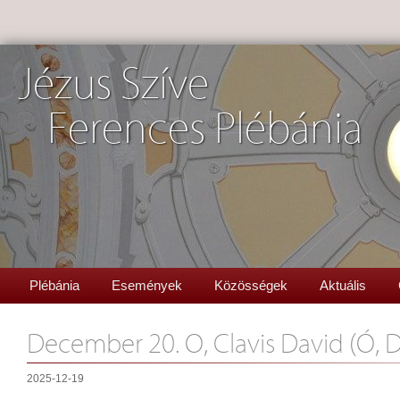
Jézus Szíve
Ferences Plébánia
Plébánia
Események
Közösségek
Aktuális
December 20. O, Clavis David (Ó, D
2025-12-19