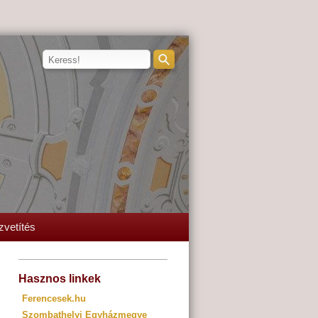
zvetítés
Hasznos linkek
Ferencesek.hu
Szombathelyi Egyházmegye