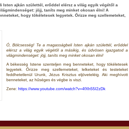
sten ajkán születtél, erőddel elérsz a világ egyik végétől a
ilágmindenséget: jöjj, taníts meg minket okosan élni! A
nneteket, hogy tökéletesek legyetek. Őrizze meg szellemeteket,
Ó, Bölcsesség! Te a magasságbeli Isten ajkán születtél, erőddel
elérsz a világ egyik végétől a másikig, és üdvösen igazgatod a
világmindenséget: jöjj, taníts meg minket okosan élni!
A békesség Istene szenteljen meg benneteket, hogy tökéletesek
legyetek. Őrizze meg szellemeteket, lelketeket és testeteket
feddhetetlenül Urunk, Jézus Krisztus eljöveteléig. Aki meghívott
benneteket, az hűséges és végbe is viszi.
Zene:
https://www.youtube.com/watch?v=4fXh55I2zDk