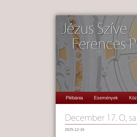
Jézus Szíve
Ferences P
Plébánia
Események
Köz
December 17. O, sap
2025-12-16