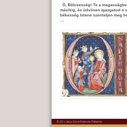
Ó, Bölcsesség! Te a magasságbeli I
másikig, és üdvösen igazgatod a v
békesség Istene szenteljen meg be
…
© 2014 Jézus Szíve Ferences Plébánia