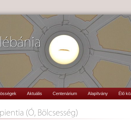
lébánia
össégek
Aktuális
Centenárium
Alapítvány
Élő kö
ientia (Ó, Bölcsesség)