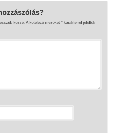
hozzászólás?
tesszük közzé.
A kötelező mezőket
*
karakterrel jelöltük