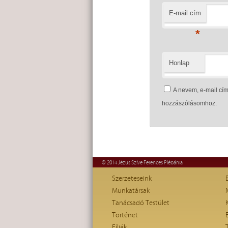
E-mail cím
*
Honlap
A nevem, e-mail c
hozzászólásomhoz.
© 2014 Jézus Szíve Ferences Plébánia
Szerzeteseink
Munkatársak
Tanácsadó Testület
Történet
Fíliák