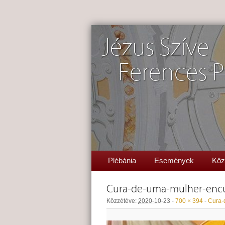
Jézus Szíve
Ferences P
Plébánia
Események
Köz
Cura-de-uma-mulher-enc
Közzétéve:
2020-10-23
-
700 × 394
-
Cura-