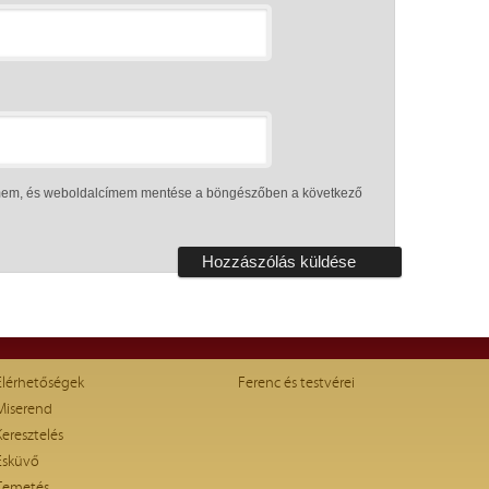
ímem, és weboldalcímem mentése a böngészőben a következő
Elérhetőségek
Ferenc és testvérei
Miserend
Keresztelés
Esküvő
Temetés