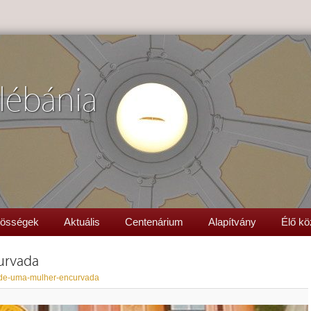
lébánia
össégek
Aktuális
Centenárium
Alapítvány
Élő kö
urvada
de-uma-mulher-encurvada