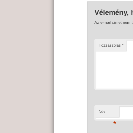
Vélemény, 
Az e-mail címet nem 
Hozzászólás
*
Név
*