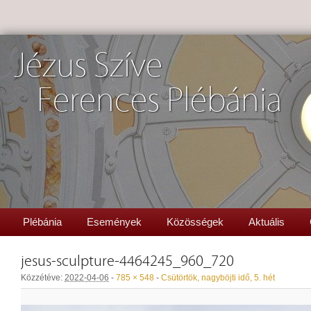
Jézus Szíve
Ferences Plébánia
Plébánia
Események
Közösségek
Aktuális
jesus-sculpture-4464245_960_720
Közzétéve:
2022-04-06
-
785 × 548
-
Csütörtök, nagyböjti idő, 5. hét