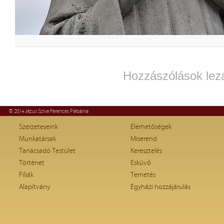
Hozzászólások lez
© 2014 Jézus Szíve Ferences Plébánia
Szerzeteseink
Elérhetőségek
Munkatársak
Miserend
Tanácsadó Testület
Keresztelés
Történet
Esküvő
Fíliák
Temetés
Alapítvány
Egyházi hozzájárulás