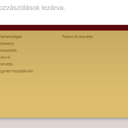
ozzászólások lezárva.
Elérhetőségek
Ferenc és testvérei
Miserend
Keresztelés
Esküvő
Temetés
Egyházi hozzájárulás