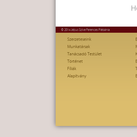
H
© 2014 Jézus Szíve Ferences Plébánia
Szerzeteseink
Munkatársak
Tanácsadó Testület
Történet
Fíliák
Alapítvány