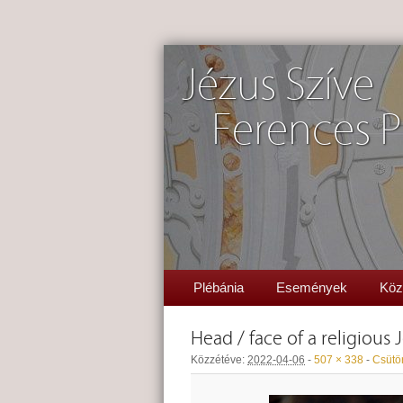
Jézus Szíve
Ferences P
Plébánia
Események
Köz
Head / face of a religious
Közzétéve:
2022-04-06
-
507 × 338
-
Csütör