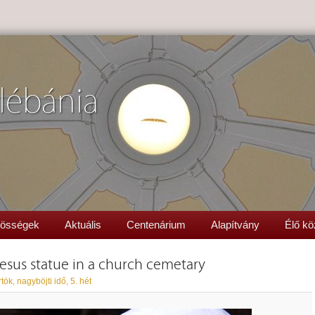
lébánia
össégek
Aktuális
Centenárium
Alapítvány
Élő kö
 Jesus statue in a church cemetary
tök, nagyböjti idő, 5. hét