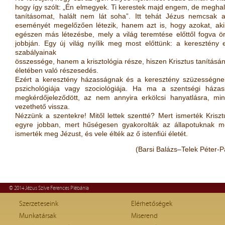
hogy így szólt:
„Én elmegyek. Ti kerestek majd engem, de meghal
tanításomat, halált nem lát soha”.
Itt tehát Jézus
nemcsak az
eseményét megel
ő
z
ő
en létezik, hanem azt is,
hogy azokat, aki
egészen más létezésbe, mely a világ
teremtése el
ő
tt
ő
l fogva ö
jobbján. Egy új világ nyílik
meg most el
ő
ttünk: a keresztény
szabályainak
összessége, hanem a krisztológia része, hiszen Krisztus tanítás
életében való részesedés.
Ezért a keresztény házasságnak és a keresztény szüzességnek
pszichológiája vagy szociológiája. Ha ma a szentségi háza
megkérd
ő
jelez
ő
dött, az nem annyira erkölcsi hanyatlásra, min
vezethet
ő
vissza.
Nézzünk a szentekre! Mit
ő
l lettek szentté? Mert ismerték Krisztu
egyre jobban, mert h
ű
ségesen gyakorolták az állapotuknak me
ismerték meg Jézust, és vele élték az
ő
istenfiúi életét.
(Barsi Balázs–Telek Péter-P
© 2014 Jézus Szíve Ferences Plébánia
Szerzeteseink
Elérhetőségek
Munkatársak
Miserend