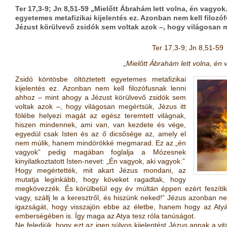
Ter 17,3-9; Jn 8,51-59 „Mielőtt Ábrahám lett volna, én vagyok
egyetemes metafizikai kijelentés ez. Azonban nem kell filozó
Jézust körülvevő zsidók sem voltak azok –, hogy világosan m
Ter 17,3-9; Jn 8,51-59
„Miel
ő
tt Ábrahám lett volna, én 
Zsidó köntösbe öltöztetett egyetemes metafizikai
kijelentés ez. Azonban nem kell
filozófusnak lenni
ahhoz – mint ahogy a Jézust körülvev
ő
zsidók sem
voltak azok –, hogy
világosan megértsük, Jézus itt
fölébe helyezi magát az egész teremtett világnak,
hiszen
mindennek, ami van, van kezdete és vége,
egyedül csak Isten és az
ő
dics
ő
sége az, amely el
nem múlik, hanem mindörökké megmarad. Ez az „
én
vagyok”
pedig magában foglalja a
Mózesnek
kinyilatkoztatott Isten-nevet: „
Én vagyok, aki vagyok.”
Hogy megértették, mit akart Jézus mondani, az
mutatja leginkább, hogy
köveket
ragadtak, hogy
megkövezzék.
És körülbelül egy év múltán éppen ezért feszítik
vagy, szállj le a keresztr
ő
l, és hiszünk neked!”
Jézus azonban n
igazságát, hogy visszajön ebbe az életbe, hanem hogy
az Aty
emberségében is. Így maga az Atya tesz róla
tanúságot.
Ne feledjük, hogy ezt az igen súlyos kijelentést Jézus annak a vi