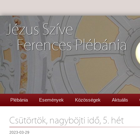
Jézus Szíve
Ferences Plébánia
Plébánia
Események
Közösségek
Aktuális
Csütörtök, nagyböjti idő, 5. hét
2023-03-29